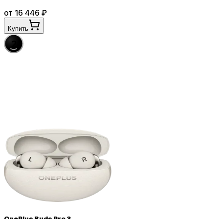
от
16 446
₽
Купить
2
OnePlus Buds Pro 3