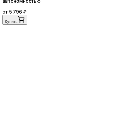
автономностью
.
от
5 796
₽
Купить