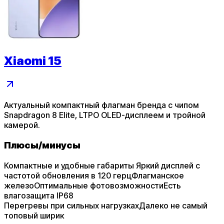
Xiaomi 15
Актуальный компактный флагман бренда c чипом
Snapdragon 8 Elite, LTPO OLED-дисплеем и тройной
камерой.
Плюсы
/
минусы
Компактные и удобные габариты
Яркий дисплей с
частотой обновления в 120 герц
Флагманское
железо
Оптимальные фотовозможности
Есть
влагозащита IP68
Перегревы при сильных нагрузках
Далеко не самый
топовый ширик