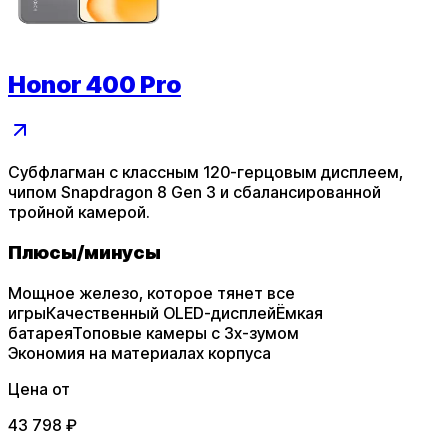
Honor 400 Pro
Субфлагман с классным 120-герцовым дисплеем,
чипом Snapdragon 8 Gen 3 и сбалансированной
тройной камерой.
Плюсы
/
минусы
Мощное железо, которое тянет все
игры
Качественный OLED-дисплей
Ёмкая
батарея
Топовые камеры с 3х-зумом
Экономия на материалах корпуса
Цена от
43 798
₽