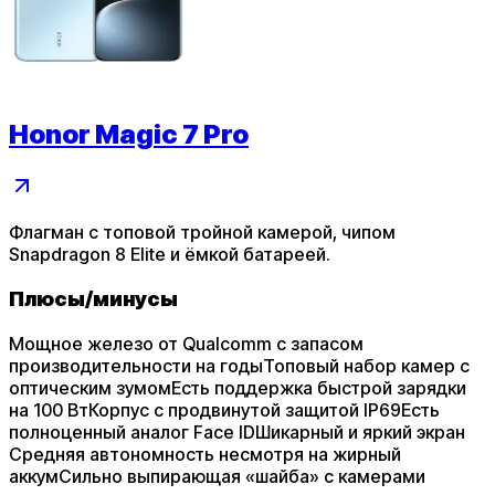
Honor Magic 7 Pro
Флагман с топовой тройной камерой, чипом
Snapdragon 8 Elite и ёмкой батареей.
Плюсы
/
минусы
Мощное железо от Qualcomm с запасом
производительности на годы
Топовый набор камер с
оптическим зумом
Есть поддержка быстрой зарядки
на 100 Вт
Корпус с продвинутой защитой IP69
Есть
полноценный аналог Face ID
Шикарный и яркий экран
Средняя автономность несмотря на жирный
аккум
Сильно выпирающая «шайба» с камерами