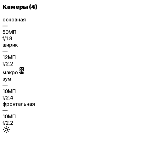
Камеры (4)
основная
—
50
МП
f/
1.8
ширик
—
12
МП
f/
2.2
макро
зум
—
10
МП
f/
2.4
фронтальная
—
10
МП
f/
2.2