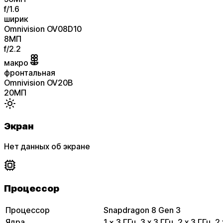
f/
1.6
ширик
Omnivision OV08D10
8
МП
f/
2.2
макро
фронтальная
Omnivision OV20B
20
МП
Экран
Нет данных об экране
Процессор
Процессор
Snapdragon 8 Gen 3
Ядра
1 x 3 ГГц, 3 x 3 ГГц, 2 x 3 ГГц, 2