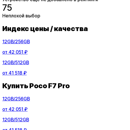
75
Неплохой выбор
Индекс цены / качества
12GB/256GB
от
42 051 ₽
12GB/512GB
от
41 518 ₽
Купить
Poco F7 Pro
12GB/256GB
от
42 051 ₽
12GB/512GB
от
41 518 ₽