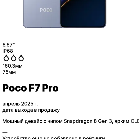
6.67
"
IP68
160.3
мм
75
мм
Poco F7 Pro
апрель 2025 г.
дата выхода в продажу
Мощный девайс с чипом Snapdragon 8 Gen 3, ярким O
—
Устройство еще не добавлено в рейтинги